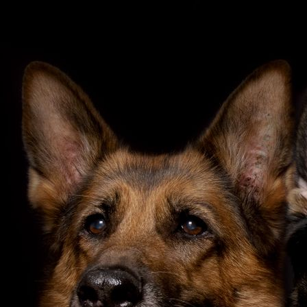
IMG_20190620_102849