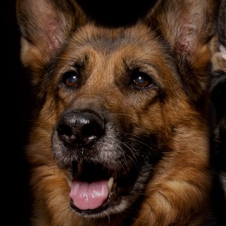
IMG_20190314_141126