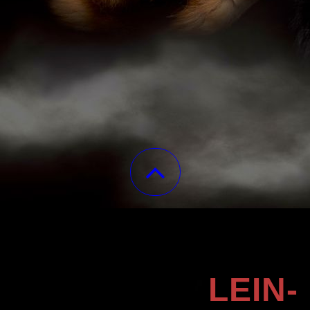
LEINEN, MATTEN UND MEHR:
HANDGENÄHT - INDIVIDUELL -
LEIN-
EINZIGARTIG...EINFACH