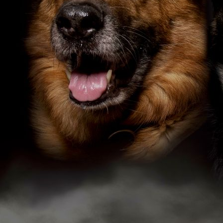
IMG_20200225_161042