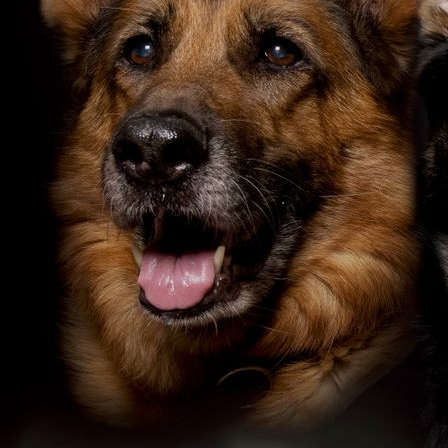
IMG_20200225_161318