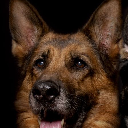
IMG_20200225_160956