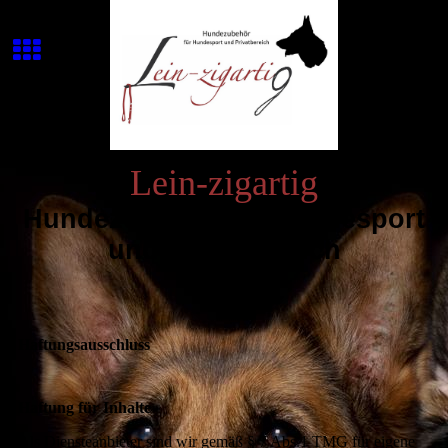
Lein-zigartig
Hundezubehör für Hundesport
und Privatbereich
Haftungsausschluss
Haftung für Inhalte
Als Diensteanbieter sind wir gemäß § 7 Abs.1 TMG für eigene