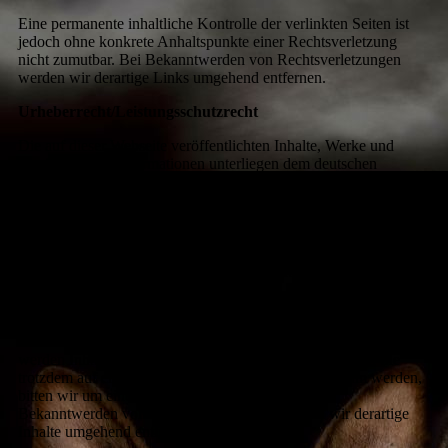
Eine permanente inhaltliche Kontrolle der verlinkten Seiten ist
jedoch ohne konkrete Anhaltspunkte einer Rechtsverletzung
nicht zumutbar. Bei Bekanntwerden von Rechtsverletzungen
werden wir derartige Links umgehend entfernen.
Urheberrecht/Leistungsschutzrecht
Die auf dieser Webseite veröffentlichten Inhalte, Werke und
bereitgestellten Informationen unterliegen dem deutschen
Urheberrecht und Leistungsschutzrecht. Jede Art der
Vervielfältigung, Bearbeitung, Verbreitung, Einspeicherung und
jede Art der Verwertung außerhalb der Grenzen des
Urheberrechts bedarf der vorherigen schriftlichen Zustimmung
des jeweiligen Rechteinhabers. Das unerlaubte
Kopieren/Speichern der bereitgestellten Informationen auf diesen
Webseiten ist nicht gestattet und strafbar.
Soweit die Inhalte auf dieser Seite nicht vom Betreiber erstellt
wurden, werden die Urheberrechte Dritter beachtet. Insbesondere
werden Inhalte Dritter als solche gekennzeichnet. Sollten Sie
trotzdem auf eine Urheberrechtsverletzung aufmerksam werden,
bitten wir um einen entsprechenden Hinweis. Bei
Bekanntwerden von Rechtsverletzungen werden wir derartige
Inhalte umgehend entfernen.