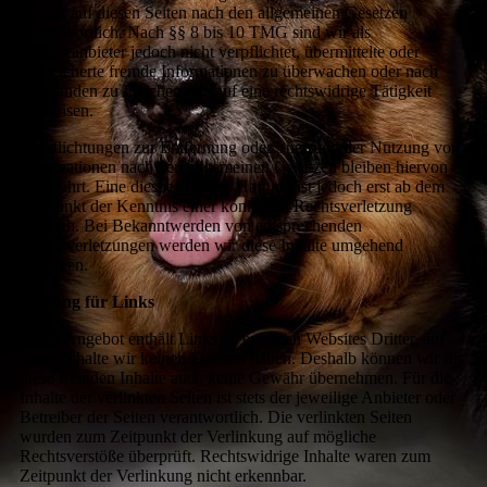
Inhalte auf diesen Seiten nach den allgemeinen Gesetzen
verantwortlich. Nach §§ 8 bis 10 TMG sind wir als
Diensteanbieter jedoch nicht verpflichtet, übermittelte oder
gespeicherte fremde Informationen zu überwachen oder nach
Umständen zu forschen, die auf eine rechtswidrige Tätigkeit
hinweisen.
Verpflichtungen zur Entfernung oder Sperrung der Nutzung von
Informationen nach den allgemeinen Gesetzen bleiben hiervon
unberührt. Eine diesbezügliche Haftung ist jedoch erst ab dem
Zeitpunkt der Kenntnis einer konkreten Rechtsverletzung
möglich. Bei Bekanntwerden von entsprechenden
Rechtsverletzungen werden wir diese Inhalte umgehend
entfernen.
Haftung für Links
Unser Angebot enthält Links zu externen Websites Dritter, auf
deren Inhalte wir keinen Einfluss haben. Deshalb können wir für
diese fremden Inhalte auch keine Gewähr übernehmen. Für die
Inhalte der verlinkten Seiten ist stets der jeweilige Anbieter oder
Betreiber der Seiten verantwortlich. Die verlinkten Seiten
wurden zum Zeitpunkt der Verlinkung auf mögliche
Rechtsverstöße überprüft. Rechtswidrige Inhalte waren zum
Zeitpunkt der Verlinkung nicht erkennbar.