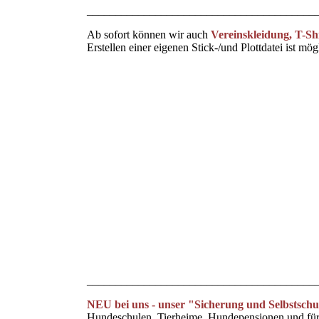
________________________________________
Ab sofort können wir auch
Vereinskleidung, T-Shi
Erstellen einer eigenen Stick-/und Plottdatei ist mö
Individueller Stick auf Wintermützen
Jutetaschen_1
Jogginghose individuell beplottet
Einkaufstasche_1
Geschenk zum Jubiläum
Individueller Plott auf Poloshirt
Leinenstick für die Rettungshundestaffel
Welpenhandtuch
________________________________________
NEU bei uns - unser "Sicherung und Selbstsch
Hundeschulen, Tierheime, Hundepensionen und für a