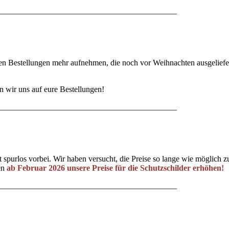
____________________________________________
en Bestellungen mehr aufnehmen, die noch vor Weihnachten ausgeliefe
 wir uns auf eure Bestellungen!
____________________________________________
ht spurlos vorbei. Wir haben versucht, die Preise so lange wie möglich z
sen
ab Februar 2026 unsere Preise für die Schutzschilder erhöhen!
____________________________________________