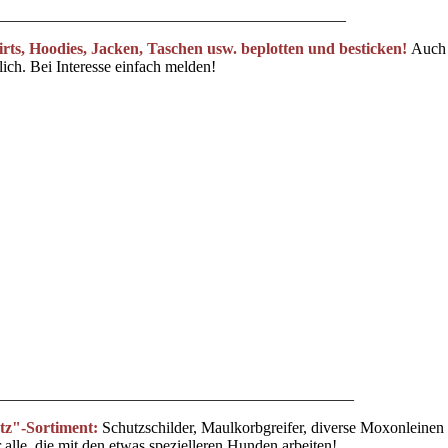
____________________________________________
rts, Hoodies, Jacken, Taschen usw. beplotten und besticken!
Auch
glich. Bei Interesse einfach melden!
_____________________________________________
utz"-Sortiment:
Schutzschilder, Maulkorbgreifer, diverse Moxonleinen e
lle, die mit den etwas spezielleren Hunden arbeiten!