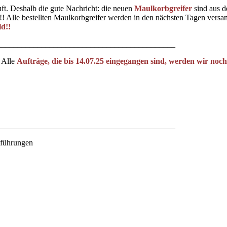
ft. Deshalb die gute Nachricht: die neuen
Maulkorbgreifer
sind aus d
! Alle bestellten Maulkorbgreifer werden in den nächsten Tagen versan
d!!
____________________________________________
! Alle
Aufträge, die bis 14.07.25 eingegangen sind, werden wir noc
____________________________________________
sführungen