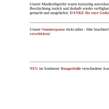
Unsere Maulkorbgreifer waren kurzzeitig ausverkau
Beschichtung zurück und deshalb wieder verfügbar!
gemacht und ausgeliefert.
DANKE für eure Gedul
________________________________________
Unsere
Sommerpause
rückt näher - bitte beachten
verschicken!
Sommerpause 2025
________________________________________
NEU
im Sortiment:
Bungeebälle
verschiedene Au
Bungee-Gitterball
Bungeebälle
Bungeeball