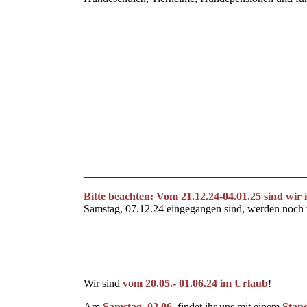
Schutzschilder-Tyson
Maulkorbgreifer_1
Moxon Extreme
Set 3+4
Moxon basic
Moxon KaraB
________________________________________
Bitte beachten: Vom 21.12.24-04.01.25 sind wir
Samstag, 07.12.24 eingegangen sind, werden noch vo
2024-12-07 Winterpause.pdf
________________________________________
Wir sind
vom 20.05.- 01.06.24 im Urlaub
!
Am
Samstag, 02.06.
findet ihr uns mit einem
Stan