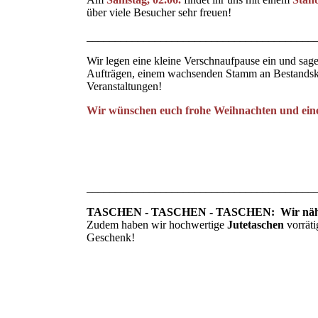
über viele Besucher sehr freuen!
________________________________________
Wir legen eine kleine Verschnaufpause ein und sag
Aufträgen, einem wachsenden Stamm an Bestandsk
Veranstaltungen!
Wir wünschen euch frohe Weihnachten und einen
Wir gehen in
________________________________________
TASCHEN - TASCHEN - TASCHEN: Wir nähen s
Zudem haben wir hochwertige
Jutetaschen
vorrät
Geschenk!
Tasche LKW-Plane grau-Schwarz
Tasche LKW-Plane schwarz-pink