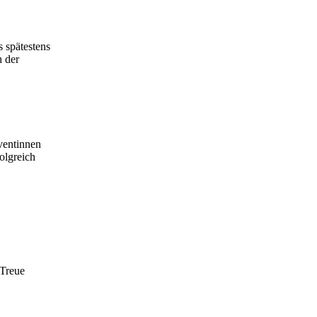
s spätestens
h der
ventinnen
olgreich
 Treue