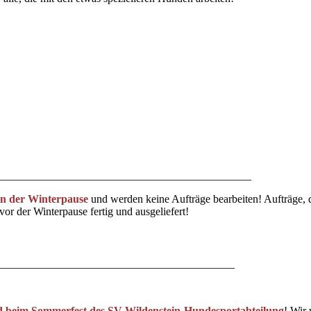
______________________________________________
 in der Winterpause
und werden keine Aufträge bearbeiten! Aufträge, d
r der Winterpause fertig und ausgeliefert!
___________________________________________
d beim Sommerfest des SV Wildenstein-Hundesportabteilung
! Wir