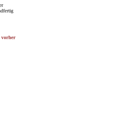
er
dfertig
h vorher