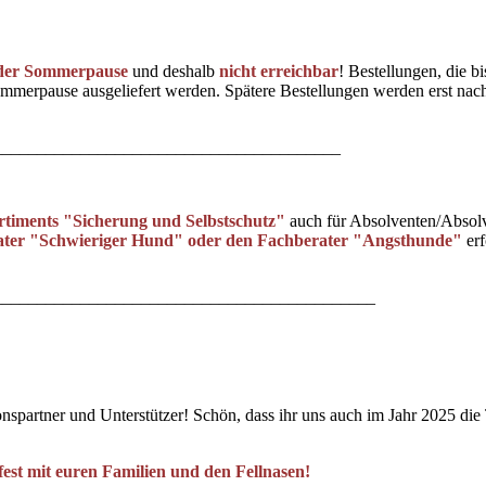
n der Sommerpause
und deshalb
nicht erreichbar
! Bestellungen, die bi
mmerpause ausgeliefert werden. Spätere Bestellungen werden erst nac
________________________________________
ortiments "Sicherung und Selbstschutz"
auch für Absolventen/Absol
ter "Schwieriger Hund" oder den Fachberater "Angsthunde"
erf
____________________________________________
se Betriebsferien Geschlossen Instagram Story
nspartner und Unterstützer! Schön, dass ihr uns auch im Jahr 2025 die
est mit euren Familien und den Fellnasen!