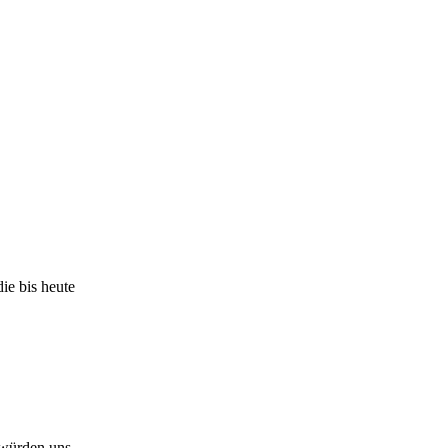
ie bis heute
 würden uns