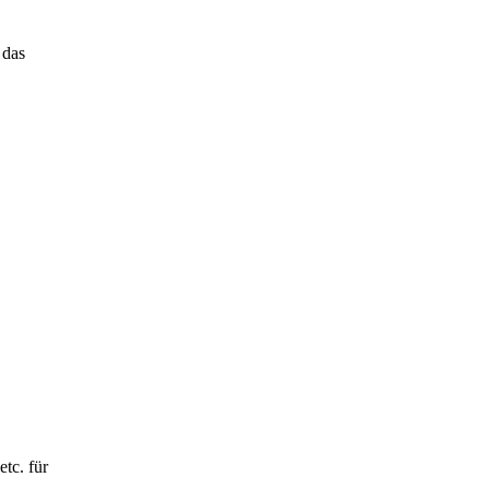
 das
tc. für