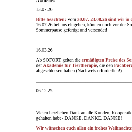
Aktuelles
13.07.26
Bitte beachten:
Vom
30.07.-23.08.26 sind wir i
16.07.26 bei uns eingehen, können noch vor der So
Sommerpause gefertigt und versendet!
________________________________________
16.03.26
Ab SOFORT gelten die
ermäßigten Preise des S
der
Akademie für Tiertherapie
, die den
Fachbera
abgeschlossen haben (Nachweis erforderlich!)
________________________________________
06.12.25
Beige Weiß Elegant Weihnachtlich Weihnachten Pau
Vielen herzlichen Dank an alle Kunden, Kooperatio
gehalten habt - DANKE, DANKE, DANKE!
Wir wünschen euch allen ein frohes Weihnachtsf